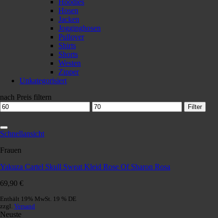
Hoodies
Hosen
Jacken
Jogginghosen
Pullover
Shirts
Shorts
Westen
Zipper
Unkategorisiert
nach Preis filtern
Min.
Max.
Filter
Preis
Preis
zur Wunschliste hinzufügen
Schnellansicht
Frauen
Yakuza Cartel Skull Sweat Kleid Rose Of Sharon Rosa
69,90
€
Enthält 19% MwSt. 19 % DE
zzgl.
Versand
Neuste