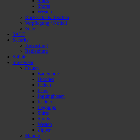
Shirts
Shorts
Westen
Rucksäcke & Taschen
Verpflegung / Notfall
Zelte
SALE
Security
Ausrüstung
Bekleidung
Softair
Streetwear
Frauen
Bademode
Hoodies
Jacken
Jeans
Jogginghosen
Kleider
Leggings
Shirts
Shorts
Westen
Zipper
Männer