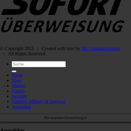
© Copyright 2021 | Created with love by
BE Communications
| All Rights Reserved
Suche
nach:
Home
Shop
Männer
Frauen
Security
Outdoor, Military & Survival
Anmelden
Privatsphäre-Einstellungen
Anmelden