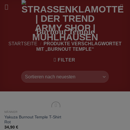
Zum
Inhalt
springen
Burnout Temple
STARTSEITE
/
PRODUKTE VERSCHLAGWORTET
MIT „BURNOUT TEMPLE“
FILTER
MÄNNER
zur
Yakuza Burnout Temple T-Shirt
Wunschliste
Rot
hinzufügen
34,90
€