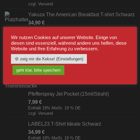
zzgl.
Versand
Yakuza The American Breakfast T-shirt Schwarz
34,90
€
Enthält 19% MwSt. 19 % DE
zzgl.
Versand
Wir nutzen Cookies auf unserer Website. Einige von
diesen sind essenziell, während andere uns helfen, diese
Website und Ihre Erfahrung zu verbessern.
BESTSELLER
🍪 zeig mir die Kekse! (Einstellungen)
Label23 Trainingsjacke "TS 23 White"
geht klar, bitte speichern
Schwarz/Weiß [Digital]
zzgl.
Versand
Pfefferspray Jet Pocket (15ml/Strahl)
7,99
€
Enthält 19% MwSt. 19 % DE
zzgl.
Versand
LABEL23 T-Shirt Ideale Schwarz
34,99
€
Enthält 19% MwSt. 19 % DE