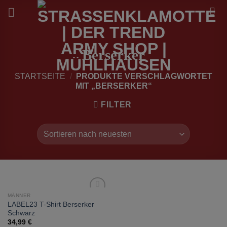
Zum
Inhalt
springen
Berserker
STARTSEITE
/
PRODUKTE VERSCHLAGWORTET
MIT „BERSERKER“
FILTER
MÄNNER
zur
LABEL23 T-Shirt Berserker
Wunschliste
Schwarz
hinzufügen
34,99
€