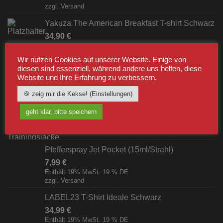
zzgl.
Versand
Yakuza The American Breakfast T-shirt Schwarz
34,90
€
Enthält 19% MwSt. 19 % DE
zzgl.
Versand
Wir nutzen Cookies auf unserer Website. Einige von
diesen sind essenziell, während andere uns helfen, diese
Website und Ihre Erfahrung zu verbessern.
BESTSELLER
🍪 zeig mir die Kekse! (Einstellungen)
Label23 Trainingsjacke "TS 23 White"
geht klar, bitte speichern
Schwarz/Weiß [Digital]
zzgl.
Versand
Pfefferspray Jet Pocket (15ml/Strahl)
7,99
€
Enthält 19% MwSt. 19 % DE
zzgl.
Versand
LABEL23 T-Shirt Ideale Schwarz
34,99
€
Enthält 19% MwSt. 19 % DE