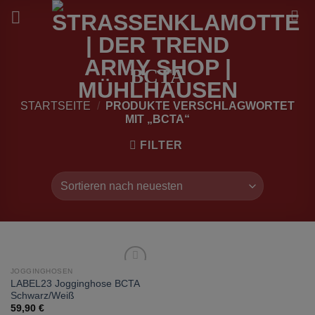
Zum
Inhalt
springen
BCTA
STARTSEITE
/
PRODUKTE VERSCHLAGWORTET
MIT „BCTA“
FILTER
JOGGINGHOSEN
zur
LABEL23 Jogginghose BCTA
Wunschliste
Schwarz/Weiß
hinzufügen
59,90
€