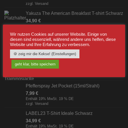
zzgl.
Versand
Yakuza The American Breakfast T-shirt Schwarz
34,90
€
Enthält 19% MwSt. 19 % DE
zzgl.
Versand
Wir nutzen Cookies auf unserer Website. Einige von
diesen sind essenziell, während andere uns helfen, diese
Website und Ihre Erfahrung zu verbessern.
BESTSELLER
🍪 zeig mir die Kekse! (Einstellungen)
Label23 Trainingsjacke "TS 23 White"
geht klar, bitte speichern
Schwarz/Weiß [Digital]
zzgl.
Versand
Pfefferspray Jet Pocket (15ml/Strahl)
7,99
€
Enthält 19% MwSt. 19 % DE
zzgl.
Versand
LABEL23 T-Shirt Ideale Schwarz
34,99
€
Enthält 19% MwSt. 19 % DE