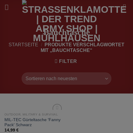
Zum
Inhalt
springen
Bauchtasche
STARTSEITE
/
PRODUKTE VERSCHLAGWORTET
MIT „BAUCHTASCHE“
FILTER
OUTDOOR, MILITARY & SURVIVAL
zur
MIL-TEC Gürteltasche ′Fanny
Wunschliste
Pack′ Schwarz
hinzufügen
14,99
€