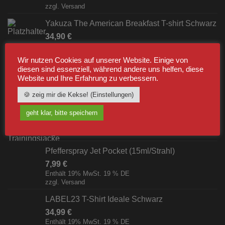
zzgl.
Versand
Yakuza The American Breakfast T-shirt Schwarz
34,90
€
Enthält 19% MwSt. 19 % DE
zzgl.
Versand
Wir nutzen Cookies auf unserer Website. Einige von
diesen sind essenziell, während andere uns helfen, diese
Website und Ihre Erfahrung zu verbessern.
BESTSELLER
🍪 zeig mir die Kekse! (Einstellungen)
Label23 Trainingsjacke "TS 23 White"
geht klar, bitte speichern
Schwarz/Weiß [Digital]
zzgl.
Versand
Pfefferspray Jet Pocket (15ml/Strahl)
7,99
€
Enthält 19% MwSt. 19 % DE
zzgl.
Versand
LABEL23 T-Shirt Ideale Schwarz
34,99
€
Enthält 19% MwSt. 19 % DE