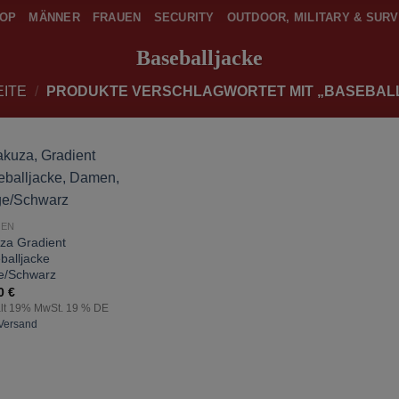
OP
MÄNNER
FRAUEN
SECURITY
OUTDOOR, MILITARY & SURV
Baseballjacke
EITE
/
PRODUKTE VERSCHLAGWORTET MIT „BASEBAL
zur
Wunschliste
hinzufügen
UEN
za Gradient
balljacke
e/Schwarz
90
€
lt 19% MwSt. 19 % DE
Versand