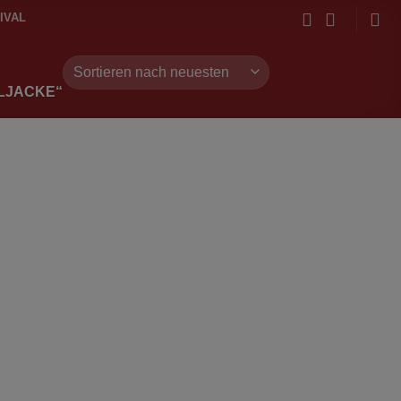
IVAL
LJACKE“