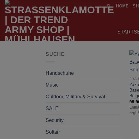
Zum
HOME
SH
Inhalt
springen
STARTS
SUCHE
Handschuhe
FRA
Yaku
Music
Base
Beig
Outdoor, Military & Survival
99,
Enthä
SALE
zzgl.
Security
Softair