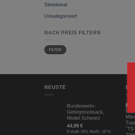
Streetwear
Unkategorisiert
NACH PREIS FILTERN
Min.
Max.
FILTER
Preis
Preis
NEUSTE
BE
Bundeswehr-
Gebirgsrucksack,
Model Schwarz
44,99
€
Enthält 19% MwSt. 19 %