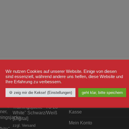
Wir nutzen Cookies auf unserer Website. Einige von diesen
sind essenziell, während andere uns helfen, diese Website und
Ihre Erfahrung zu verbessern.
STSELLER
WICHTIGE LINKS
🍪 zeig mir die Kekse! (Einstellungen)
geht klar, bitte speichern
Shop
Label23
Trainingsjacke "TS 23
Kasse
White" Schwarz/Weiß
[Digital]
Mein Konto
zzgl.
Versand