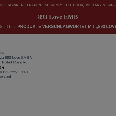
OP
MÄNNER
FRAUEN
SECURITY
OUTDOOR, MILITARY & SURV
893 Love EMB
SEITE
/
PRODUKTE VERSCHLAGWORTET MIT „893 LOV
UEN
zur
za 893 Love EMB V-
Wunschliste
 T-Shirt Rosa Rot
hinzufügen
90
€
lt 19% MwSt. 19 % DE
Versand