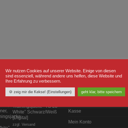
Wir nutzen Cookies auf unserer Website. Einige von diesen
sind essenziell, während andere uns helfen, diese Website und
Ihre Erfahrung zu verbessern.
STSELLER
WICHTIGE LINKS
🍪 zeig mir die Kekse! (Einstellungen)
geht klar, bitte speichern
Shop
Label23
Trainingsjacke "TS 23
Kasse
White" Schwarz/Weiß
[Digital]
Mein Konto
zzgl.
Versand