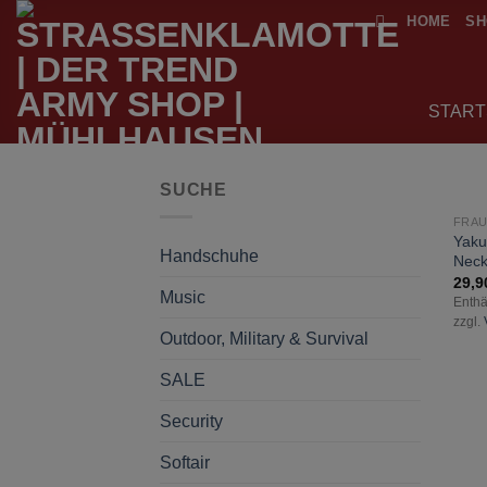
Zum
HOME
SH
Inhalt
springen
START
SUCHE
FRA
Yaku
Handschuhe
Neck
29,
Music
Enthä
zzgl.
Outdoor, Military & Survival
SALE
Security
Softair