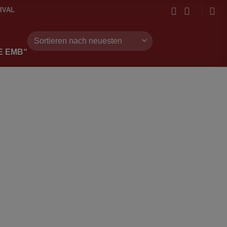
IVAL
E EMB“