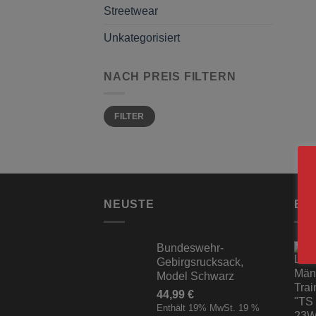
Streetwear
Unkategorisiert
NACH PREIS FILTERN
Min.
Max.
FILTER
Preis
Preis
NEUSTE
BE
Bundeswehr-
Gebirgsrucksack,
Model Schwarz
44,99
€
Enthält 19% MwSt. 19 %