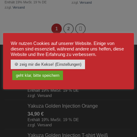
Enthält 19% MwSt. 19 % DE
zzgl.
Versand
zzgl.
Versand
1
2
Wir nutzen Cookies auf unserer Website. Einige von
diesen sind essenziell, während andere uns helfen, diese
Website und Ihre Erfahrung zu verbessern.
NEUSTE
🍪 zeig mir die Kekse! (Einstellungen)
geht klar, bitte speichern
Bundeswehr-Gebirgsrucksack, Model Schwarz
44,99
€
Enthält 19% MwSt. 19 % DE
zzgl.
Versand
Yakuza Golden Injection Orange
34,90
€
Enthält 19% MwSt. 19 % DE
zzgl.
Versand
Yakuza Golden Injection T-shirt Weiß