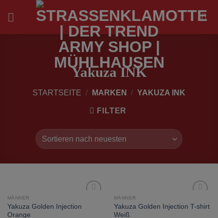
Zum
Inhalt
springen
Yakuza INK
STARTSEITE
/
MARKEN
/
YAKUZA INK
FILTER
MÄNNER
MÄNNER
zur
zur
Yakuza Golden Injection
Yakuza Golden Injection T-shirt
Wunschliste
Wunschliste
Orange
Weiß
hinzufügen
hinzufügen