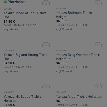
MÄNNER
MÄNNER
zur
zur
Yakuza Badroom T-shirt
Yakuza Made of Jap. T-shirt
Wunschliste
Wunschliste
Hellgrau
Rot
hinzufügen
hinzufügen
34,90
€
34,90
€
Enthält 19% MwSt. 19 % DE
Enthält 19% MwSt. 19 % DE
zzgl.
Versand
zzgl.
Versand
MÄNNER
MÄNNER
zur
zur
Yakuza Big and Strong T-shirt
Yakuza Drug Operator T-shirt
Wunschliste
Wunschliste
Rot
Hellbraun
hinzufügen
hinzufügen
34,90
€
34,90
€
Enthält 19% MwSt. 19 % DE
Enthält 19% MwSt. 19 % DE
zzgl.
Versand
zzgl.
Versand
MÄNNER
MÄNNER
zur
zur
Yakuza Hit Squad T-shirt
Yakuza Angel T-shirt Hellbraun
Wunschliste
Wunschliste
Hellgrün
34,90
€
hinzufügen
hinzufügen
34,90
€
Enthält 19% MwSt. 19 % DE