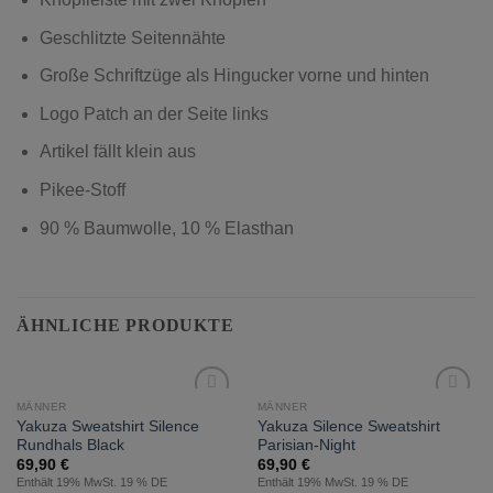
Geschlitzte Seitennähte
Große Schriftzüge als Hingucker vorne und hinten
Logo Patch an der Seite links
Artikel fällt klein aus
Pikee-Stoff
90 % Baumwolle, 10 % Elasthan
ÄHNLICHE PRODUKTE
MÄNNER
MÄNNER
zur
zur
Yakuza Sweatshirt Silence
Yakuza Silence Sweatshirt
Wunschliste
Wunschliste
Rundhals Black
Parisian-Night
hinzufügen
hinzufügen
69,90
€
69,90
€
Enthält 19% MwSt. 19 % DE
Enthält 19% MwSt. 19 % DE