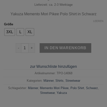
Lieferzeit: ca. 2-3 Werktage
Yakuza
Memento Mori Pikee Polo Shirt
in Schwarz
LEEREN
Größe
3XL
L
XL
Yakuza Memento Mori Pikee Polo Shirt Schwarz Menge
IN DEN WARENKORB
zur Wunschliste hinzufügen
Artikelnummer:
TPO-14068
Kategorien:
Männer
,
Shirts
,
Streetwear
Schlagwörter:
Männer
,
Memento Mori Pikee
,
Polo Shirt
,
Schwarz
,
Streetwear
,
Yakuza