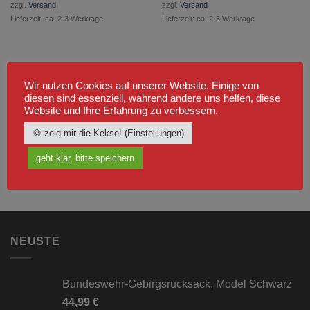
zzgl.
Versand
zzgl.
Versand
Lieferzeit: ca. 2-3 Werktage
Lieferzeit: ca. 2-3 Werktage
Wir nutzen Cookies auf unserer Website. Einige von
diesen sind essenziell, während andere uns helfen, diese
Website und Ihre Erfahrung zu verbessern.
🍪 zeig mir die Kekse! (Einstellungen)
geht klar, bitte speichern
NEUSTE
Bundeswehr-Gebirgsrucksack, Model Schwarz
44,99
€