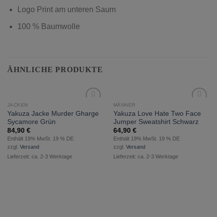
Logo Print am unteren Saum
100 % Baumwolle
ÄHNLICHE PRODUKTE
JACKEN
MÄNNER
zur
zur
Yakuza Jacke Murder Gharge
Yakuza Love Hate Two Face
Wunschliste
Wunschliste
Sycamore Grün
Jumper Sweatshirt Schwarz
hinzufügen
hinzufügen
84,90
€
64,90
€
Enthält 19% MwSt. 19 % DE
Enthält 19% MwSt. 19 % DE
zzgl.
Versand
zzgl.
Versand
Lieferzeit: ca. 2-3 Werktage
Lieferzeit: ca. 2-3 Werktage