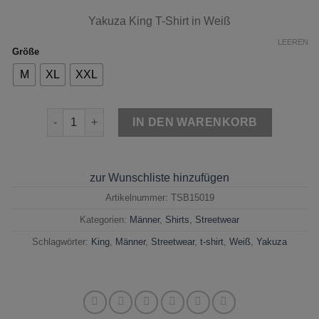
Yakuza King T-Shirt in Weiß
LEEREN
Größe
M
XL
XXL
Yakuza King T-Shirt Weiß Menge
IN DEN WARENKORB
zur Wunschliste hinzufügen
Artikelnummer:
TSB15019
Kategorien:
Männer
,
Shirts
,
Streetwear
Schlagwörter:
King
,
Männer
,
Streetwear
,
t-shirt
,
Weiß
,
Yakuza