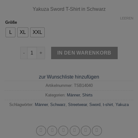
Yakuza Sword T-Shirt in Schwarz
LEEREN
Größe
L
XL
XXL
Yakuza Sword T-Shirt Schwarz Menge
IN DEN WARENKORB
zur Wunschliste hinzufügen
Artikelnummer:
TSB14040
Kategorien:
Männer
,
Shirts
Schlagwörter:
Männer
,
Schwarz
,
Streetwear
,
Sword
,
t-shirt
,
Yakuza