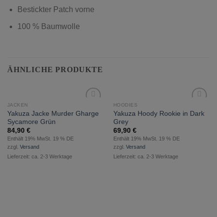
Bestickter Patch vorne
100 % Baumwolle
ÄHNLICHE PRODUKTE
JACKEN
HOODIES
zur
zur
Yakuza Jacke Murder Gharge
Yakuza Hoody Rookie in Dark
Wunschliste
Wunschliste
Sycamore Grün
Grey
hinzufügen
hinzufügen
84,90
€
69,90
€
Enthält 19% MwSt. 19 % DE
Enthält 19% MwSt. 19 % DE
zzgl.
Versand
zzgl.
Versand
Lieferzeit: ca. 2-3 Werktage
Lieferzeit: ca. 2-3 Werktage