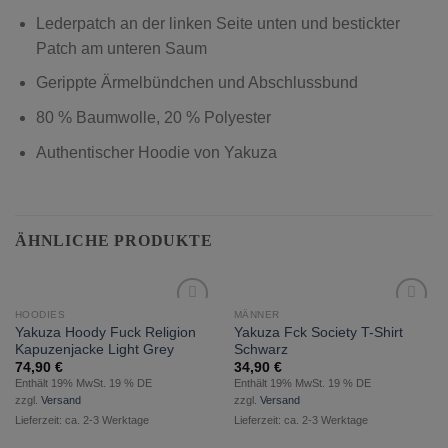
Lederpatch an der linken Seite unten und bestickter
Patch am unteren Saum
Gerippte Ärmelbündchen und Abschlussbund
80 % Baumwolle, 20 % Polyester
Authentischer Hoodie von Yakuza
ÄHNLICHE PRODUKTE
HOODIES
MÄNNER
zur
zur
Yakuza Hoody Fuck Religion
Yakuza Fck Society T-Shirt
Wunschliste
Wunschliste
Kapuzenjacke Light Grey
Schwarz
hinzufügen
hinzufügen
74,90
€
34,90
€
Enthält 19% MwSt. 19 % DE
Enthält 19% MwSt. 19 % DE
zzgl.
Versand
zzgl.
Versand
Lieferzeit: ca. 2-3 Werktage
Lieferzeit: ca. 2-3 Werktage