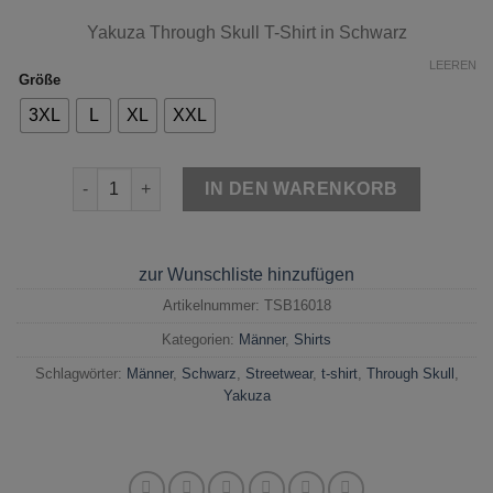
Yakuza
Through Skull T-Shirt in Schwarz
LEEREN
Größe
3XL
L
XL
XXL
Yakuza Through Skull T-Shirt Schwarz Menge
IN DEN WARENKORB
zur Wunschliste hinzufügen
Artikelnummer:
TSB16018
Kategorien:
Männer
,
Shirts
Schlagwörter:
Männer
,
Schwarz
,
Streetwear
,
t-shirt
,
Through Skull
,
Yakuza