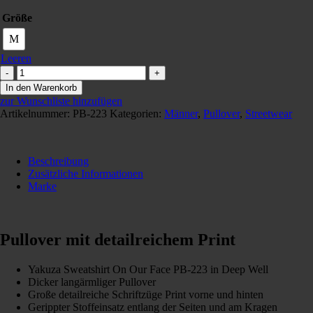
Größe
M
Leeren
Yakuza
Sweatshirt
In den Warenkorb
On
zur Wunschliste hinzufügen
Our
Artikelnummer:
PB-223
Kategorien:
Männer
,
Pullover
,
Streetwear
Face
in
Deep
Well
Beschreibung
Menge
Zusätzliche Informationen
Marke
Pullover mit detailreichem Print
Yakuza Sweatshirt On Our Face PB-223 in Deep Well
Dicker langärmliger Pullover
Große detailreiche Schriftzüge Print vorne und hinten
Gerippter Stoffeinsatz entlang der Seiten und am Kragen