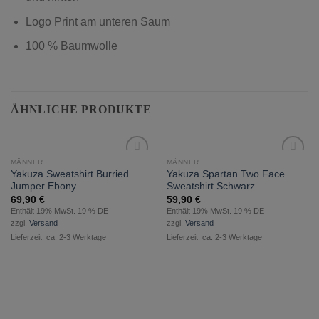
Logo Print am unteren Saum
100 % Baumwolle
ÄHNLICHE PRODUKTE
MÄNNER
MÄNNER
zur
zur
Yakuza Sweatshirt Burried
Yakuza Spartan Two Face
Wunschliste
Wunschliste
Jumper Ebony
Sweatshirt Schwarz
hinzufügen
hinzufügen
69,90
€
59,90
€
Enthält 19% MwSt. 19 % DE
Enthält 19% MwSt. 19 % DE
zzgl.
Versand
zzgl.
Versand
Lieferzeit: ca. 2-3 Werktage
Lieferzeit: ca. 2-3 Werktage