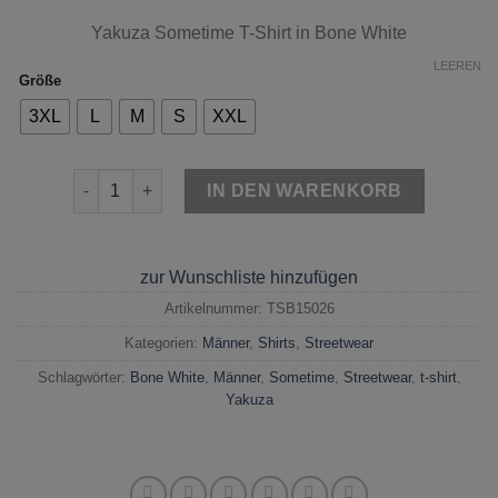
Yakuza Sometime T-Shirt in Bone White
LEEREN
Größe
3XL
L
M
S
XXL
Yakuza Sometime T-Shirt Bone White Menge
IN DEN WARENKORB
zur Wunschliste hinzufügen
Artikelnummer:
TSB15026
Kategorien:
Männer
,
Shirts
,
Streetwear
Schlagwörter:
Bone White
,
Männer
,
Sometime
,
Streetwear
,
t-shirt
,
Yakuza