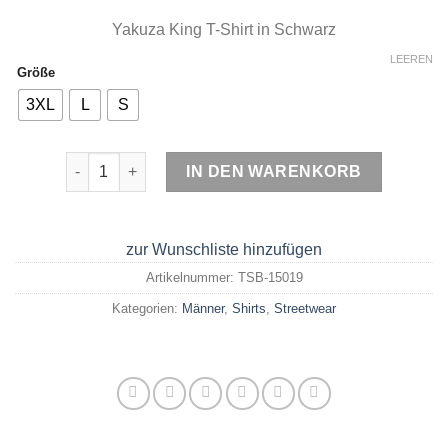
Yakuza King T-Shirt in Schwarz
LEEREN
Größe
3XL
L
S
Yakuza King T-Shirt Schwarz Menge
IN DEN WARENKORB
zur Wunschliste hinzufügen
Artikelnummer:
TSB-15019
Kategorien:
Männer
,
Shirts
,
Streetwear