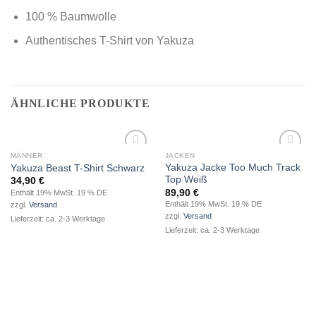
100 % Baumwolle
Authentisches T-Shirt von Yakuza
ÄHNLICHE PRODUKTE
MÄNNER
JACKEN
zur
zur
Yakuza Jacke Too Much Track
Yakuza Beast T-Shirt Schwarz
Wunschliste
Wunschliste
Top Weiß
34,90
€
hinzufügen
hinzufügen
89,90
€
Enthält 19% MwSt. 19 % DE
Enthält 19% MwSt. 19 % DE
zzgl.
Versand
zzgl.
Versand
Lieferzeit: ca. 2-3 Werktage
Lieferzeit: ca. 2-3 Werktage