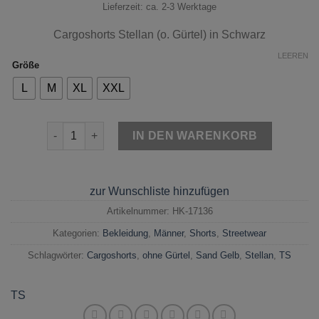
Lieferzeit: ca. 2-3 Werktage
Cargoshorts Stellan (o. Gürtel) in Schwarz
LEEREN
Größe
L
M
XL
XXL
Cargoshorts Stellan (o. Gürtel) Schwarz Menge
IN DEN WARENKORB
zur Wunschliste hinzufügen
Artikelnummer:
HK-17136
Kategorien:
Bekleidung
,
Männer
,
Shorts
,
Streetwear
Schlagwörter:
Cargoshorts
,
ohne Gürtel
,
Sand Gelb
,
Stellan
,
TS
TS