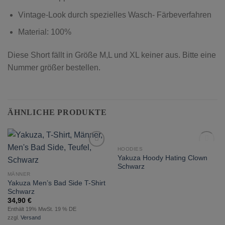
Vintage-Look durch spezielles Wasch- Färbeverfahren
Material: 100%
Diese Short fällt in Größe M,L und XL keiner aus. Bitte eine
Nummer größer bestellen.
ÄHNLICHE PRODUKTE
NICHT VORRÄTIG
HOODIES
zur
zur
Yakuza Hoody Hating Clown
Wunschliste
Wunschliste
Schwarz
hinzufügen
hinzufügen
MÄNNER
Yakuza Men’s Bad Side T-Shirt
Schwarz
34,90
€
Enthält 19% MwSt. 19 % DE
zzgl.
Versand