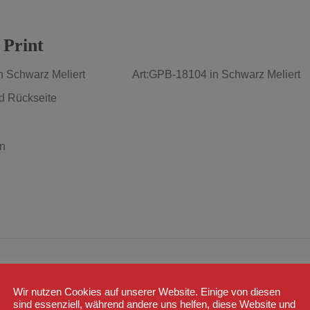
 Print
irt in Schwarz Meliert Art:GPB-18104
in Schwarz Meliert
nd Rückseite
n
Wir nutzen Cookies auf unserer Website. Einige von diesen
sind essenziell, während andere uns helfen, diese Website und