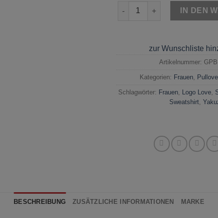
Yakuza Sweatshirt Logo Love
IN DEN 
zur Wunschliste hi
Artikelnummer:
GPB
Kategorien:
Frauen
,
Pullove
Schlagwörter:
Frauen
,
Logo Love
,
Sweatshirt
,
Yaku
BESCHREIBUNG
ZUSÄTZLICHE INFORMATIONEN
MARKE