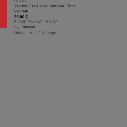
FRAUEN
zur
Yakuza 893 Allover Bandeau Shirt
ste
Wunschliste
Confetti
gen
hinzufügen
29,90
€
Enthält 19% MwSt. 19 % DE
zzgl.
Versand
Lieferzeit: ca. 2-3 Werktage
FRAUEN
Yakuza Drug War Ho
Schwarz
32,90
€
Enthält 19% MwSt. 19 
zzgl.
Versand
Lieferzeit: ca. 2-3 Werkt