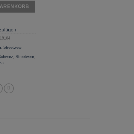
 Schwarz Menge
WARENKORB
nzufügen
18104
r
,
Streetwear
Schwarz
,
Streetwear
,
za