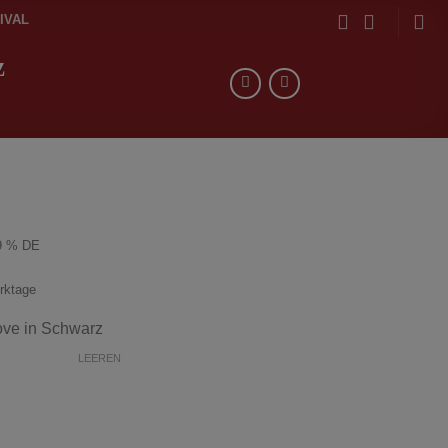
IVAL
z
9 % DE
erktage
ove in Schwarz
LEEREN