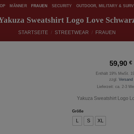
OP
MÄNNER
FRAUEN
SECURITY
OUTDOOR, MILITARY & SURV
Yakuza Sweatshirt Logo Love Schwar
STARTSEITE
/
STREETWEAR
/
FRAUEN
59,90
€
Enthält 19% MwSt. 1
zur
Wunschliste
zzgl.
Versand
hinzufügen
Lieferzeit: ca. 2-3 W
Yakuza Sweatshirt Logo L
Größe
L
S
XL