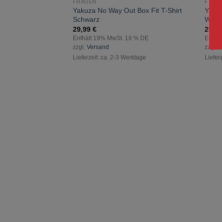
FRAUEN
FRAU
zur
Yakuza No Way Out Box Fit T-Shirt
Yakuz
Wunschliste
Schwarz
Weiß
hinzufügen
29,99
€
29,9
Enthält 19% MwSt. 19 % DE
Enthä
zzgl.
Versand
zzgl.
V
Lieferzeit: ca. 2-3 Werktage
Liefer