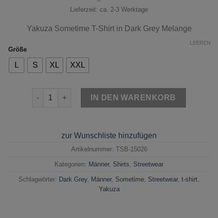
Lieferzeit: ca. 2-3 Werktage
Yakuza Sometime T-Shirt in Dark Grey Melange
LEEREN
Größe
L
S
XL
XXL
Yakuza Sometime T-Shirt Dark Grey Melange Menge
IN DEN WARENKORB
zur Wunschliste hinzufügen
Artikelnummer:
TSB-15026
Kategorien:
Männer
,
Shirts
,
Streetwear
Schlagwörter:
Dark Grey
,
Männer
,
Sometime
,
Streetwear
,
t-shirt
,
Yakuza