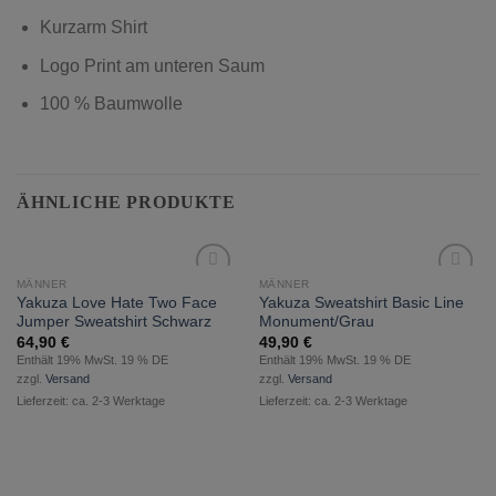
Kurzarm Shirt
Logo Print am unteren Saum
100 % Baumwolle
ÄHNLICHE PRODUKTE
MÄNNER
MÄNNER
zur
zur
Yakuza Love Hate Two Face
Yakuza Sweatshirt Basic Line
Wunschliste
Wunschliste
Jumper Sweatshirt Schwarz
Monument/Grau
hinzufügen
hinzufügen
64,90
€
49,90
€
Enthält 19% MwSt. 19 % DE
Enthält 19% MwSt. 19 % DE
zzgl.
Versand
zzgl.
Versand
Lieferzeit: ca. 2-3 Werktage
Lieferzeit: ca. 2-3 Werktage