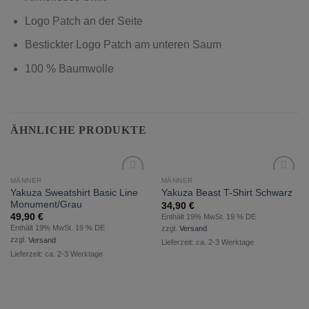
Logo Patch an der Seite
Bestickter Logo Patch am unteren Saum
100 % Baumwolle
ÄHNLICHE PRODUKTE
MÄNNER
MÄNNER
zur
zur
Yakuza Sweatshirt Basic Line
Yakuza Beast T-Shirt Schwarz
Wunschliste
Wunschliste
Monument/Grau
34,90
€
hinzufügen
hinzufügen
49,90
€
Enthält 19% MwSt. 19 % DE
Enthält 19% MwSt. 19 % DE
zzgl.
Versand
zzgl.
Versand
Lieferzeit: ca. 2-3 Werktage
Lieferzeit: ca. 2-3 Werktage