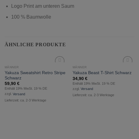
Logo Print am unteren Saum
100 % Baumwolle
ÄHNLICHE PRODUKTE
MÄNNER
MÄNNER
zur
zur
Yakuza Sweatshirt Retro Stripe
Yakuza Beast T-Shirt Schwarz
Wunschliste
Wunschliste
Schwarz
34,90
€
hinzufügen
hinzufügen
59,90
€
Enthält 19% MwSt. 19 % DE
Enthält 19% MwSt. 19 % DE
zzgl.
Versand
zzgl.
Versand
Lieferzeit: ca. 2-3 Werktage
Lieferzeit: ca. 2-3 Werktage