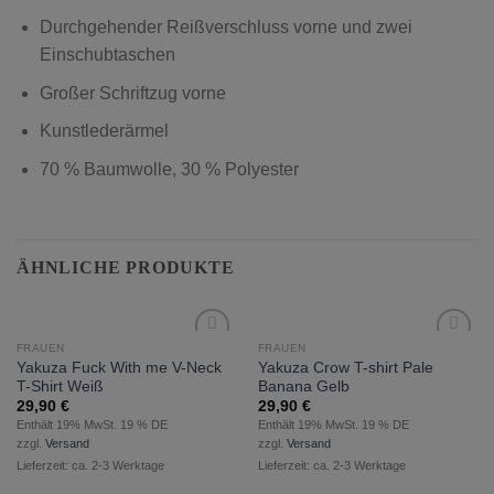
Durchgehender Reißverschluss vorne und zwei
Einschubtaschen
Großer Schriftzug vorne
Kunstlederärmel
70 % Baumwolle, 30 % Polyester
ÄHNLICHE PRODUKTE
FRAUEN
FRAUEN
zur
zur
Yakuza Fuck With me V-Neck
Yakuza Crow T-shirt Pale
Wunschliste
Wunschliste
T-Shirt Weiß
Banana Gelb
hinzufügen
hinzufügen
29,90
€
29,90
€
Enthält 19% MwSt. 19 % DE
Enthält 19% MwSt. 19 % DE
zzgl.
Versand
zzgl.
Versand
Lieferzeit: ca. 2-3 Werktage
Lieferzeit: ca. 2-3 Werktage