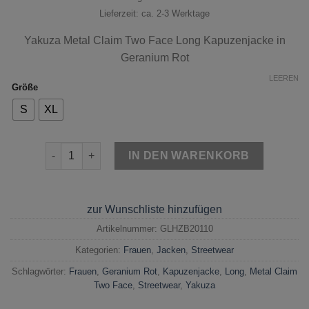
Lieferzeit: ca. 2-3 Werktage
Yakuza
Metal Claim Two Face Long Kapuzenjacke in
Geranium Rot
LEEREN
Größe
S
XL
Yakuza Metal Claim Two Face Long Kapuzenjacke Gera
IN DEN WARENKORB
zur Wunschliste hinzufügen
Artikelnummer:
GLHZB20110
Kategorien:
Frauen
,
Jacken
,
Streetwear
Schlagwörter:
Frauen
,
Geranium Rot
,
Kapuzenjacke
,
Long
,
Metal Claim
Two Face
,
Streetwear
,
Yakuza