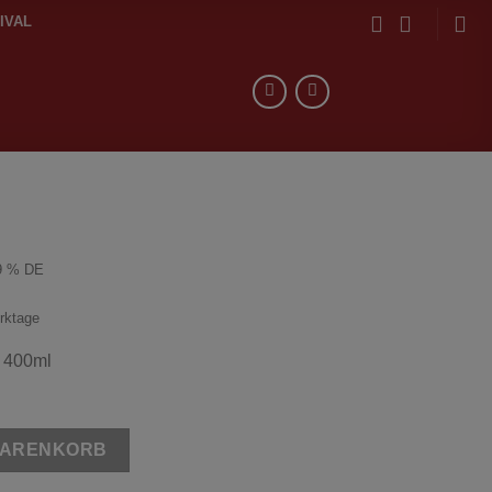
IVAL
9 % DE
erktage
 400ml
ge
WARENKORB