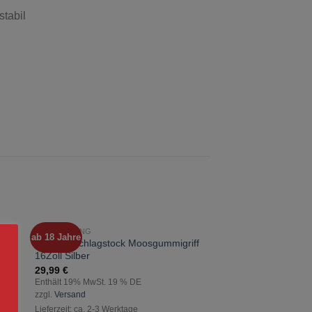
stabil
AUSRÜSTUNG
AUSRÜSTUNG
ab 18 Jahre
ab 18 Jahre
zur
s
Teleskopschlagstock Moosgummigriff
Teleskopschlagstock
ste
Wunschliste
16Zoll Silber
21Zoll Silber
gen
hinzufügen
29,99
€
34,99
€
Enthält 19% MwSt. 19 % DE
Enthält 19% MwSt. 19 
zzgl.
Versand
zzgl.
Versand
Lieferzeit: ca. 2-3 Werktage
Lieferzeit: ca. 2-3 Werkt