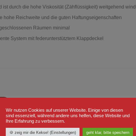
d ist durch die hohe Viskosität (Zähflüssigkeit) weitgehend wind
eine hohe Reichweite und die guten Haftungseigenschaften
in geschlossenen Räumen minimal
gente System mit federunterstütztem Klappdeckel
ÜSTUNG
BEKLEIDUNG
Jahre
zur
zur
Teleskopschlagstock 12 Zoll
Surplus Airborne Vintage Trouser
Wunschliste
Wunschli
Wir nutzen Cookies auf unserer Website. Einige von diesen
r
Schwarz
hinzufügen
hinzufü
sind essenziell, während andere uns helfen, diese Website und
9
€
59,99
€
Ihre Erfahrung zu verbessern.
lt 19% MwSt. 19 % DE
Enthält 19% MwSt. 19 % DE
ersand
zzgl.
Versand
🍪 zeig mir die Kekse! (Einstellungen)
geht klar, bitte speichern
zeit: ca. 2-3 Werktage
Lieferzeit: ca. 2-3 Werktage