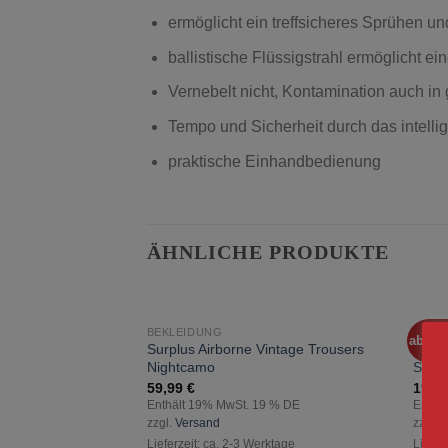
ermöglicht ein treffsicheres Sprühen un
ballistische Flüssigstrahl ermöglicht 
Vernebelt nicht, Kontamination auch 
Tempo und Sicherheit durch das intelli
praktische Einhandbedienung
ÄHNLICHE PRODUKTE
BEKLEIDUNG
AUSR
ab 18 
zur
Surplus Airborne Vintage Trousers
Mini 
Wunschliste
Nightcamo
Silbe
hinzufügen
59,99
€
19,9
Enthält 19% MwSt. 19 % DE
Enthä
zzgl.
Versand
zzgl.
V
Lieferzeit: ca. 2-3 Werktage
Liefer