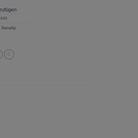
nzufügen
2444
,
Security