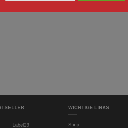
STSELLER
WICHTIGE LINKS
Shop
Label23