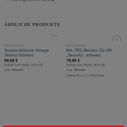
ÄHNLICHE PRODUKTE
NICHT VORRÄTIG
BEKLEIDUNG
BEKLEIDUNG
zur
zur
Surplus Airborne Vintage
MIL-TEC Blouson Zip Off,
Wunschliste
Wunschliste
Slimmy Schwarz
„Security“, schwarz
hinzufügen
hinzufügen
59,99
€
79,99
€
Enthält 19% MwSt. 19 % DE
Enthält 19% MwSt. 19 % DE
zzgl.
Versand
zzgl.
Versand
Lieferzeit: ca. 2-3 Werktage