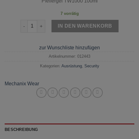
Pfeffergel TW1000 100ml
7 vorrätig
Pfeffergel TW1000 100ml Menge
IN DEN WARENKORB
zur Wunschliste hinzufügen
Artikelnummer:
012443
Kategorien:
Ausrüstung
,
Security
Mechanix Wear
BESCHREIBUNG