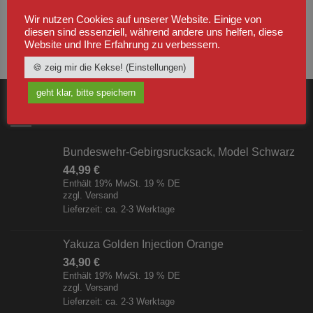
Wir nutzen Cookies auf unserer Website. Einige von
diesen sind essenziell, während andere uns helfen, diese
Website und Ihre Erfahrung zu verbessern.
🍪 zeig mir die Kekse! (Einstellungen)
geht klar, bitte speichern
NEUSTE
Bundeswehr-Gebirgsrucksack, Model Schwarz
44,99
€
Enthält 19% MwSt. 19 % DE
zzgl.
Versand
Lieferzeit: ca. 2-3 Werktage
Yakuza Golden Injection Orange
34,90
€
Enthält 19% MwSt. 19 % DE
zzgl.
Versand
Lieferzeit: ca. 2-3 Werktage