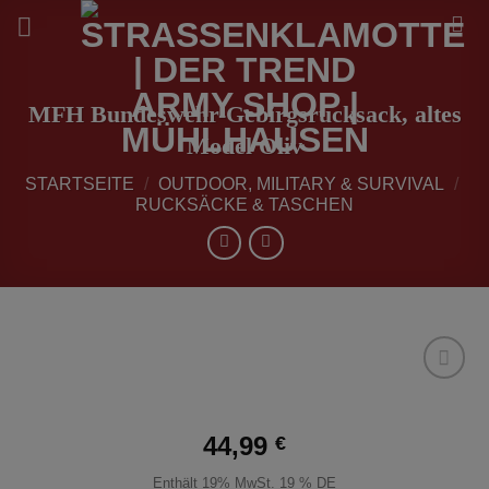
Zum
Inhalt
springen
MFH Bundeswehr-Gebirgsrucksack, altes
Model Oliv
STARTSEITE
/
OUTDOOR, MILITARY & SURVIVAL
/
RUCKSÄCKE & TASCHEN
zur
Wunschliste
hinzufügen
44,99
€
Enthält 19% MwSt. 19 % DE