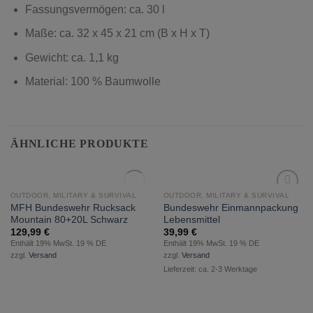
Fassungsvermögen: ca. 30 l
Maße: ca. 32 x 45 x 21 cm (B x H x T)
Gewicht: ca. 1,1 kg
Material: 100 % Baumwolle
ÄHNLICHE PRODUKTE
NICHT VORRÄTIG
OUTDOOR, MILITARY & SURVIVAL
OUTDOOR, MILITARY & SURVIVAL
zur
zur
MFH Bundeswehr Rucksack
Bundeswehr Einmannpackung
Wunschliste
Wunschliste
Mountain 80+20L Schwarz
Lebensmittel
hinzufügen
hinzufügen
129,99
€
39,99
€
Enthält 19% MwSt. 19 % DE
Enthält 19% MwSt. 19 % DE
zzgl.
Versand
zzgl.
Versand
Lieferzeit: ca. 2-3 Werktage