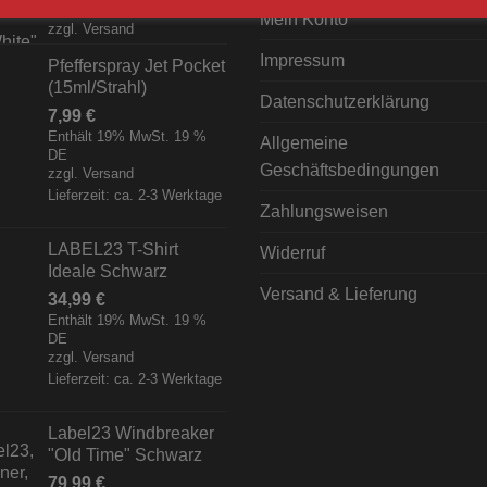
[Digital]
Mein Konto
zzgl.
Versand
Impressum
Pfefferspray Jet Pocket
(15ml/Strahl)
Datenschutzerklärung
7,99
€
Enthält 19% MwSt. 19 %
Allgemeine
DE
Geschäftsbedingungen
zzgl.
Versand
Lieferzeit: ca. 2-3 Werktage
Zahlungsweisen
LABEL23 T-Shirt
Widerruf
Ideale Schwarz
Versand & Lieferung
34,99
€
Enthält 19% MwSt. 19 %
DE
zzgl.
Versand
Lieferzeit: ca. 2-3 Werktage
Label23 Windbreaker
"Old Time" Schwarz
79,99
€