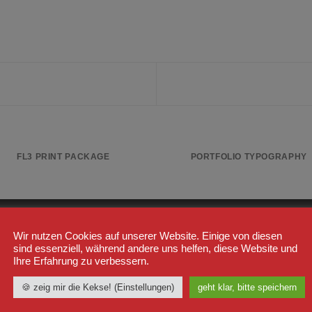
FL3 PRINT PACKAGE
PORTFOLIO TYPOGRAPHY
STSELLER
WICHTIGE LINKS
Wir nutzen Cookies auf unserer Website. Einige von diesen
sind essenziell, während andere uns helfen, diese Website und
Ihre Erfahrung zu verbessern.
Shop
Label23
Trainingsjacke "TS 23
🍪 zeig mir die Kekse! (Einstellungen)
geht klar, bitte speichern
Kasse
White" Schwarz/Weiß