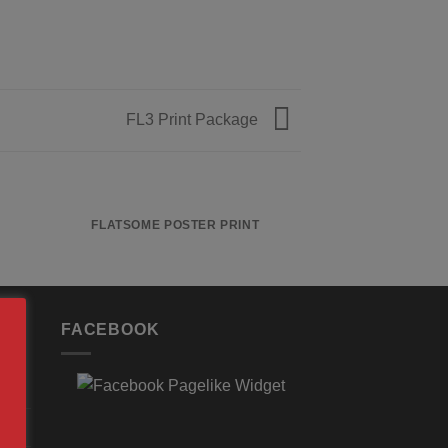
FL3 Print Package
FLATSOME POSTER PRINT
MAGA
FACEBOOK