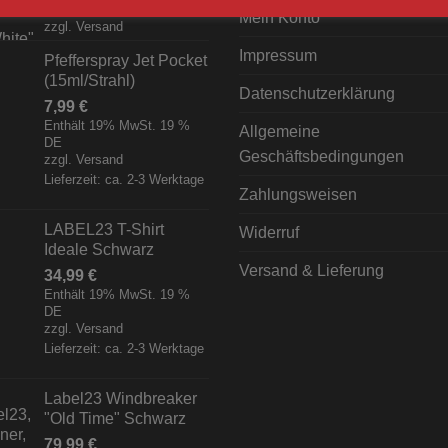
[Digital]
Mein Konto
zzgl.
Versand
Impressum
Pfefferspray Jet Pocket
(15ml/Strahl)
Datenschutzerklärung
7,99
€
Enthält 19% MwSt. 19 %
Allgemeine
DE
Geschäftsbedingungen
zzgl.
Versand
Lieferzeit: ca. 2-3 Werktage
Zahlungsweisen
LABEL23 T-Shirt
Widerruf
Ideale Schwarz
Versand & Lieferung
34,99
€
Enthält 19% MwSt. 19 %
DE
zzgl.
Versand
Lieferzeit: ca. 2-3 Werktage
Label23 Windbreaker
"Old Time" Schwarz
79,99
€