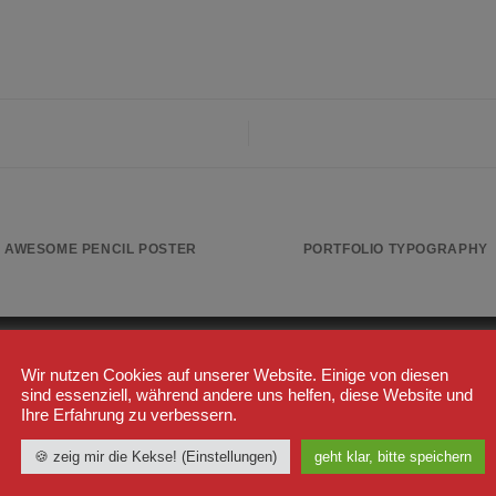
AWESOME PENCIL POSTER
PORTFOLIO TYPOGRAPHY
STSELLER
WICHTIGE LINKS
Wir nutzen Cookies auf unserer Website. Einige von diesen
sind essenziell, während andere uns helfen, diese Website und
Ihre Erfahrung zu verbessern.
Shop
Label23
Trainingsjacke "TS 23
🍪 zeig mir die Kekse! (Einstellungen)
geht klar, bitte speichern
Kasse
White" Schwarz/Weiß