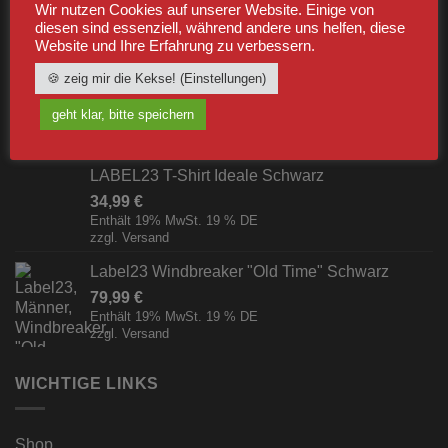
Wir nutzen Cookies auf unserer Website. Einige von
Schwarz/Weiß [Digital]
diesen sind essenziell, während andere uns helfen, diese
zzgl.
Versand
Website und Ihre Erfahrung zu verbessern.
🍪 zeig mir die Kekse! (Einstellungen)
Pfefferspray Jet Pocket (15ml/Strahl)
7,99
€
geht klar, bitte speichern
Enthält 19% MwSt. 19 % DE
zzgl.
Versand
LABEL23 T-Shirt Ideale Schwarz
34,99
€
Enthält 19% MwSt. 19 % DE
zzgl.
Versand
Label23 Windbreaker "Old Time" Schwarz
79,99
€
Enthält 19% MwSt. 19 % DE
zzgl.
Versand
WICHTIGE LINKS
Shop