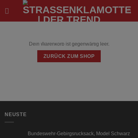
Zum
Inhalt
springen
Dein Warenkorb ist gegenwärtig leer.
ZURÜCK ZUM SHOP
NEUSTE
Bundeswehr-Gebirgsrucksack, Model Schwarz