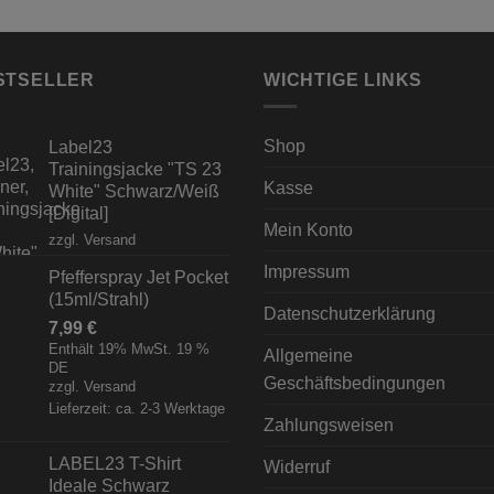
STSELLER
WICHTIGE LINKS
Shop
Label23
Trainingsjacke "TS 23
Kasse
White" Schwarz/Weiß
[Digital]
Mein Konto
zzgl.
Versand
Impressum
Pfefferspray Jet Pocket
(15ml/Strahl)
Datenschutzerklärung
7,99
€
Enthält 19% MwSt. 19 %
Allgemeine
DE
Geschäftsbedingungen
zzgl.
Versand
Lieferzeit: ca. 2-3 Werktage
Zahlungsweisen
LABEL23 T-Shirt
Widerruf
Ideale Schwarz