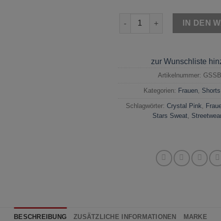
Yakuza Skull N Stars Sweat Sh
IN DEN 
zur Wunschliste hi
Artikelnummer:
GSSB
Kategorien:
Frauen
,
Shorts
Schlagwörter:
Crystal Pink
,
Frau
Stars Sweat
,
Streetwea
BESCHREIBUNG
ZUSÄTZLICHE INFORMATIONEN
MARKE