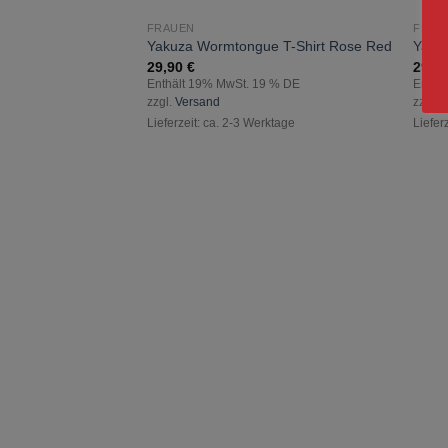
FRAUEN
FRAU
zur
Yakuza Wormtongue T-Shirt Rose Red
Yakuz
Wunschliste
29,90
€
29,9
hinzufügen
Enthält 19% MwSt. 19 % DE
Enthä
zzgl.
Versand
zzgl.
V
Lieferzeit: ca. 2-3 Werktage
Liefer