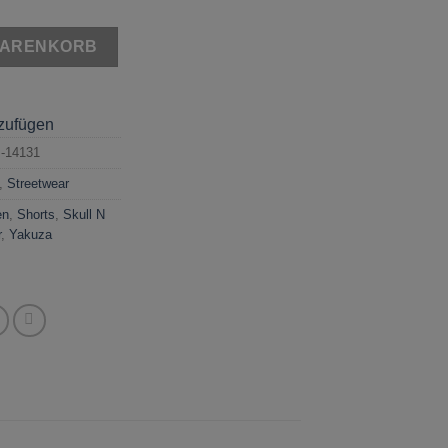
orts Crystal Pink Menge
WARENKORB
nzufügen
-14131
,
Streetwear
en
,
Shorts
,
Skull N
r
,
Yakuza