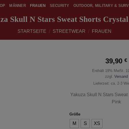
OP
MÄNNER
FRAUEN
SECURITY
OUTDOOR, MILITARY & SURV
za Skull N Stars Sweat Shorts Crystal
STARTSEITE
/
STREETWEAR
/
FRAUEN
39,90
€
Enthält 19% MwSt. 1
zur
Wunschliste
zzgl.
Versand
hinzufügen
Lieferzeit: ca. 2-3 W
Yakuza Skull N Stars Sweat S
Pink
Größe
M
S
XS