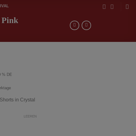
IVAL
 Pink
9 % DE
erktage
horts in Crystal
LEEREN