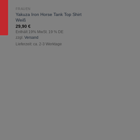
FRAUEN
zur
 Dey
Yakuza Iron Horse Tank Top Shirt
ste
Wunschliste
Weiß
gen
hinzufügen
29,90
€
Enthält 19% MwSt. 19 % DE
zzgl.
Versand
Lieferzeit: ca. 2-3 Werktage
FRAUEN
Yakuza Dead Angel T
Schwarz
29,90
€
Enthält 19% MwSt. 19 
zzgl.
Versand
Lieferzeit: ca. 2-3 Werkt