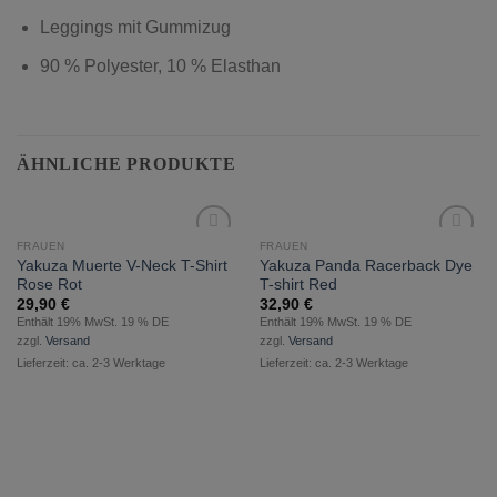
Leggings mit Gummizug
90 % Polyester, 10 % Elasthan
ÄHNLICHE PRODUKTE
FRAUEN
FRAUEN
zur
zur
Yakuza Muerte V-Neck T-Shirt
Yakuza Panda Racerback Dye
Wunschliste
Wunschliste
Rose Rot
T-shirt Red
hinzufügen
hinzufügen
29,90
€
32,90
€
Enthält 19% MwSt. 19 % DE
Enthält 19% MwSt. 19 % DE
zzgl.
Versand
zzgl.
Versand
Lieferzeit: ca. 2-3 Werktage
Lieferzeit: ca. 2-3 Werktage