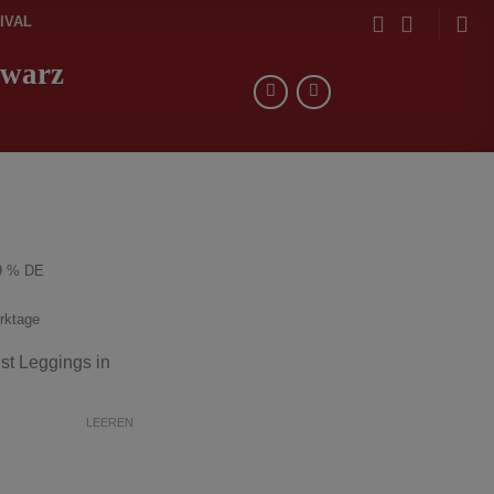
IVAL
hwarz
9 % DE
erktage
st Leggings in
LEEREN