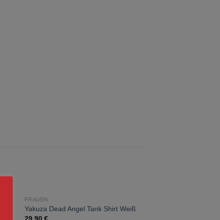
FRAUEN
zur
Yakuza Dead Angel Tank Shirt Weiß
ste
Wunschliste
29,90
€
gen
hinzufügen