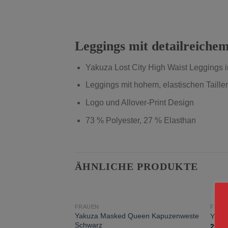
Leggings mit detailreichem
Yakuza Lost City High Waist Leggin
Leggings mit hohem, elastischen Taill
Logo und Allover-Print Design
73 % Polyester, 27 % Elasthan
ÄHNLICHE PRODUKTE
FRAUEN
FRAU
zur
Yakuza Masked Queen Kapuzenweste
Yakuz
Wunschliste
Schwarz
29,9
hinzufügen