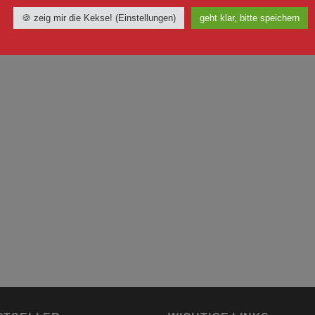
29,90
€
lt 19% MwSt. 19 % DE
🍪 zeig mir die Kekse! (Einstellungen)
geht klar, bitte speichern
Enthält 19% MwSt. 19 % DE
ersand
zzgl.
Versand
zeit: ca. 2-3 Werktage
Lieferzeit: ca. 2-3 Werktage