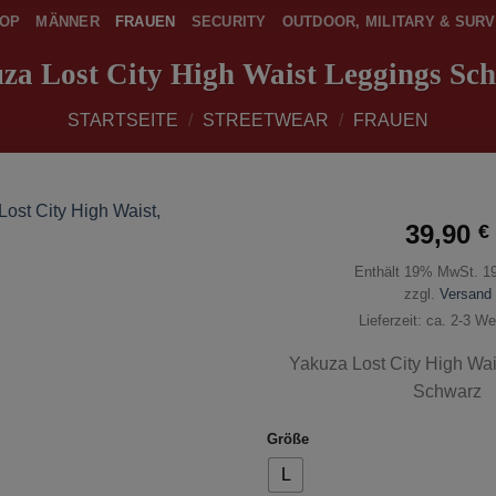
OP
MÄNNER
FRAUEN
SECURITY
OUTDOOR, MILITARY & SURV
za Lost City High Waist Leggings Sc
STARTSEITE
/
STREETWEAR
/
FRAUEN
39,90
€
Enthält 19% MwSt. 1
zur
Wunschliste
zzgl.
Versand
hinzufügen
Lieferzeit: ca. 2-3 W
Yakuza Lost City High Wai
Schwarz
Größe
L