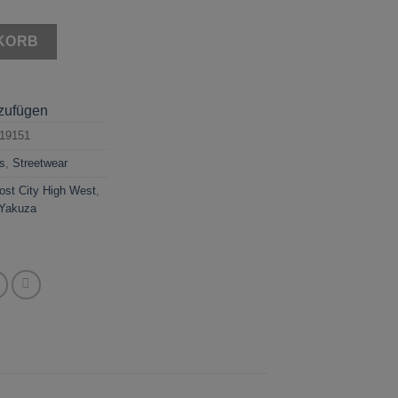
KORB
nzufügen
19151
s
,
Streetwear
ost City High West
,
Yakuza