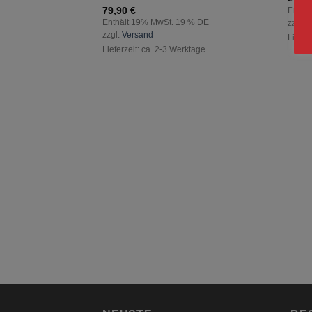
79,90
€
Enthä
Enthält 19% MwSt. 19 % DE
zzgl.
V
zzgl.
Versand
Liefer
Lieferzeit: ca. 2-3 Werktage