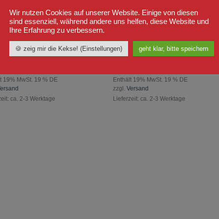
Wir nutzen Cookies auf unserer Website. Einige von diesen
sind essenziell, während andere uns helfen, diese Website und
Ihre Erfahrung zu verbessern.
🍪 zeig mir die Kekse! (Einstellungen)
geht klar, bitte speichern
ER
MÄNNER
zur
zur
a Party Time T-Shirt Weiß
Yakuza Fck Society T-Shirt Schwa
Wunschliste
Wunschli
0
€
34,90
€
hinzufügen
hinzufü
lt 19% MwSt. 19 % DE
Enthält 19% MwSt. 19 % DE
ersand
zzgl.
Versand
zeit: ca. 2-3 Werktage
Lieferzeit: ca. 2-3 Werktage