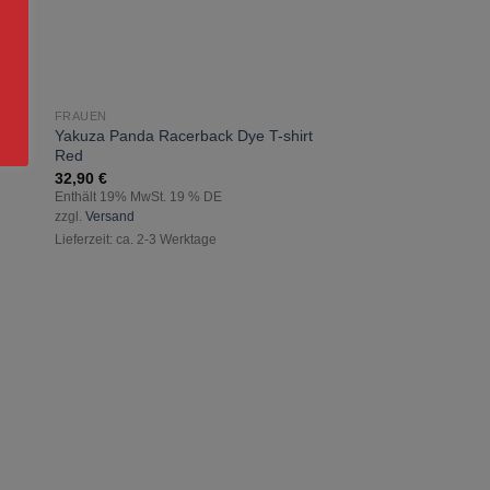
FRAUEN
zur
Yakuza Panda Racerback Dye T-shirt
rz
ste
Wunschliste
Red
gen
hinzufügen
32,90
€
Enthält 19% MwSt. 19 % DE
zzgl.
Versand
Lieferzeit: ca. 2-3 Werktage
MÄNNER
Yakuza Sometime T-
34,90
€
Enthält 19% MwSt. 19 