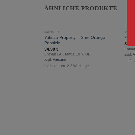
ÄHNLICHE PRODUKTE
MÄNNER
MÄNN
zur
Yakuza Property T-Shirt Orange
Yakuz
Wunschliste
Popsicle
34,9
hinzufügen
34,90
€
Enthä
Enthält 19% MwSt. 19 % DE
zzgl.
V
zzgl.
Versand
Liefer
Lieferzeit: ca. 2-3 Werktage