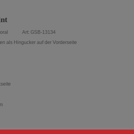
int
in Coral Art: GSB-13134
gen als Hingucker auf der Vorderseite
kseite
um