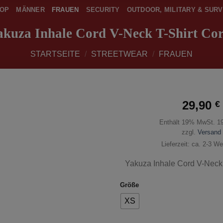
OP
MÄNNER
FRAUEN
SECURITY
OUTDOOR, MILITARY & SURV
akuza Inhale Cord V-Neck T-Shirt Cor
STARTSEITE
/
STREETWEAR
/
FRAUEN
29,90
€
Enthält 19% MwSt. 1
zur
Wunschliste
zzgl.
Versand
hinzufügen
Lieferzeit: ca. 2-3 W
Yakuza Inhale Cord V-Neck
Größe
XS