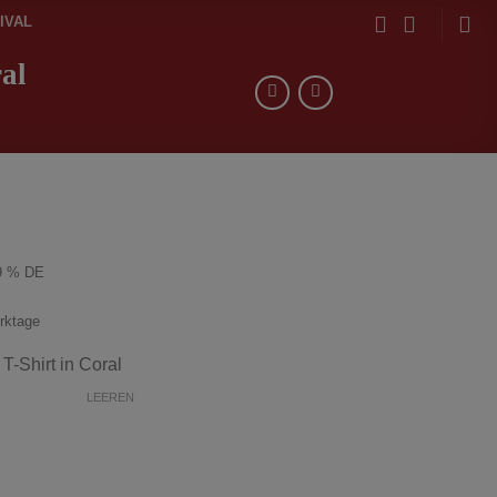
IVAL
al
9 % DE
erktage
 T-Shirt
in Coral
LEEREN