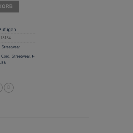
KORB
nzufügen
13134
,
Streetwear
e Cord
,
Streetwear
,
t-
uza