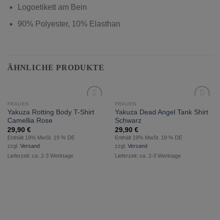
Logoetikett am Bein
90% Polyester, 10% Elasthan
ÄHNLICHE PRODUKTE
FRAUEN
FRAUEN
zur
zur
Yakuza Rotting Body T-Shirt
Yakuza Dead Angel Tank Shirt
Wunschliste
Wunschliste
Camellia Rose
Schwarz
hinzufügen
hinzufügen
29,90
€
29,90
€
Enthält 19% MwSt. 19 % DE
Enthält 19% MwSt. 19 % DE
zzgl.
Versand
zzgl.
Versand
Lieferzeit: ca. 2-3 Werktage
Lieferzeit: ca. 2-3 Werktage