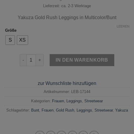
Lieferzeit: ca. 2-3 Werktage
Yakuza Gold Rush Leggings in Multicolor/Bunt
LEEREN
Größe
S
XS
Yakuza Gold Rush Leggings Multicolor/Bunt Menge
IN DEN WARENKORB
zur Wunschliste hinzufügen
Artikelnummer:
LEB-17144
Kategorien:
Frauen
,
Leggings
,
Streetwear
Schlagwörter:
Bunt
,
Frauen
,
Gold Rush
,
Leggings
,
Streetwear
,
Yakuza