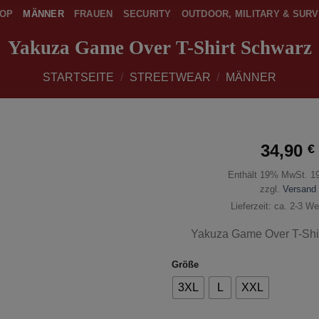
OP
MÄNNER
FRAUEN
SECURITY
OUTDOOR, MILITARY & SURV
Yakuza Game Over T-Shirt Schwarz
STARTSEITE
/
STREETWEAR
/
MÄNNER
34,90
€
Enthält 19% MwSt. 1
zur
Wunschliste
zzgl.
Versand
hinzufügen
Lieferzeit: ca. 2-3 W
Yakuza Game Over T-Shir
Größe
3XL
L
XXL