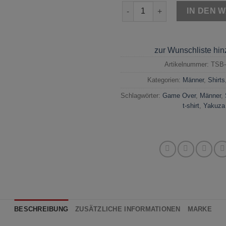
Yakuza Game Over T-Shirt Sc
IN DEN 
zur Wunschliste hi
Artikelnummer:
TSB-
Kategorien:
Männer
,
Shirts
Schlagwörter:
Game Over
,
Männer
,
t-shirt
,
Yakuza
BESCHREIBUNG
ZUSÄTZLICHE INFORMATIONEN
MARKE