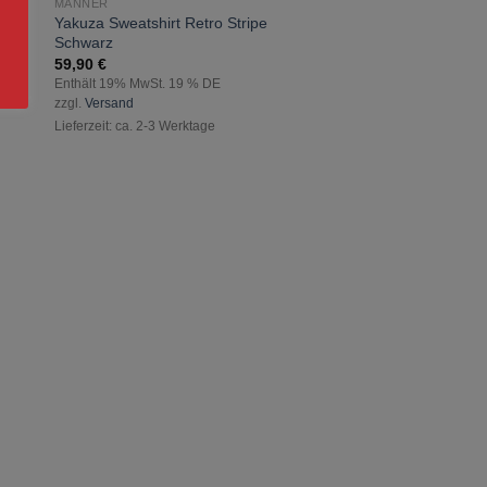
MÄNNER
zur
n-
Yakuza Sweatshirt Retro Stripe
ste
Wunschliste
Schwarz
gen
hinzufügen
59,90
€
Enthält 19% MwSt. 19 % DE
zzgl.
Versand
Lieferzeit: ca. 2-3 Werktage
MÄNNER
Yakuza Fck Society 
34,90
€
Enthält 19% MwSt. 19 
zzgl.
Versand
Lieferzeit: ca. 2-3 Werkt