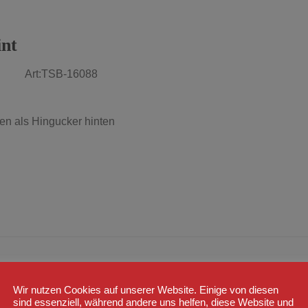
int
arz Art:TSB-16088
gen als Hingucker hinten
Wir nutzen Cookies auf unserer Website. Einige von diesen
sind essenziell, während andere uns helfen, diese Website und