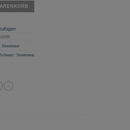
hwarz Menge
WARENKORB
nzufügen
16088
,
Streetwear
Schwarz
,
Streetwear
,