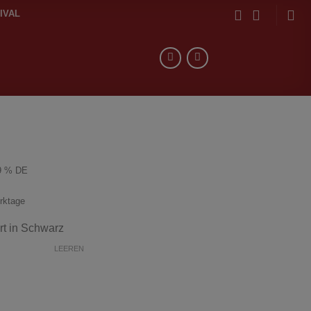
IVAL
9 % DE
erktage
t in Schwarz
LEEREN