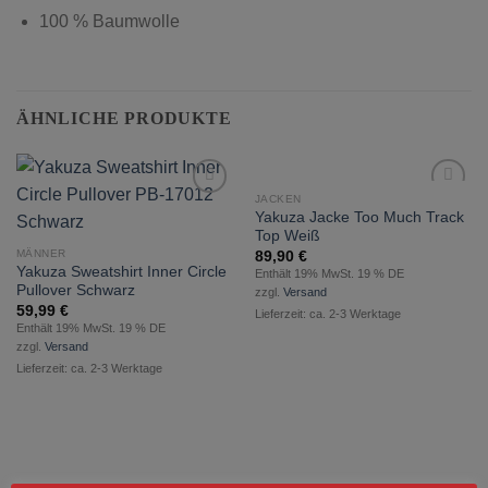
100 % Baumwolle
ÄHNLICHE PRODUKTE
JACKEN
zur
zur
Yakuza Jacke Too Much Track
Wunschliste
Wunschliste
Top Weiß
hinzufügen
hinzufügen
MÄNNER
89,90
€
Yakuza Sweatshirt Inner Circle
Enthält 19% MwSt. 19 % DE
Pullover Schwarz
zzgl.
Versand
59,99
€
Lieferzeit: ca. 2-3 Werktage
Enthält 19% MwSt. 19 % DE
zzgl.
Versand
Lieferzeit: ca. 2-3 Werktage