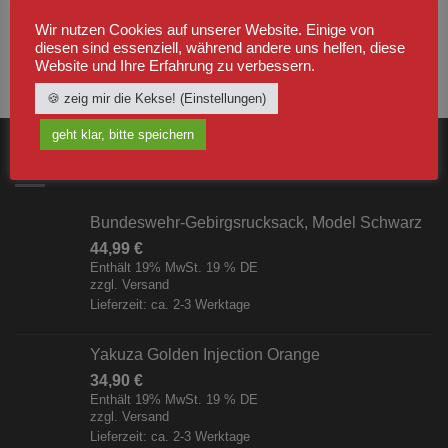
Wir nutzen Cookies auf unserer Website. Einige von
diesen sind essenziell, während andere uns helfen, diese
Website und Ihre Erfahrung zu verbessern.
🍪 zeig mir die Kekse! (Einstellungen)
geht klar, bitte speichern
NEUSTE
Bundeswehr-Gebirgsrucksack, Model Schwarz
44,99
€
Enthält 19% MwSt. 19 % DE
zzgl.
Versand
Lieferzeit: ca. 2-3 Werktage
Yakuza Golden Injection Orange
34,90
€
Enthält 19% MwSt. 19 % DE
zzgl.
Versand
Lieferzeit: ca. 2-3 Werktage