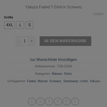
Yakuza Faded T-Shirt in Schwarz
LEEREN
Größe
4XL
L
S
Yakuza Faded T-Shirt Schwarz Menge
IN DEN WARENKORB
zur Wunschliste hinzufügen
Artikelnummer:
TSB-21041
Kategorien:
Männer
,
Shirts
Schlagwörter:
Faded
,
Männer
,
Schwarz
,
Streetwear
,
t-shirt
,
Yakuza