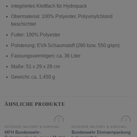
integriertes Klettfach für Hydropack
Obermaterial: 100% Polyester, Polyvinylchlorid
beschichtet
Futter: 100% Polyester
Polsterung: EVA Schaumstoff (260 bzw. 550 g/qm)
Fassungsvermögen: ca. 36 Liter
Maße: 51 x 29 x 28 cm
Gewicht: ca. 1.450 g
ÄHNLICHE PRODUKTE
OUTDOOR, MILITARY & SURVIVAL
OUTDOOR, MILITARY & SURVIVAL
zur
zur
MFH Bundeswehr-
Bundeswehr Einmannpackung
Wunschliste
Wunschliste