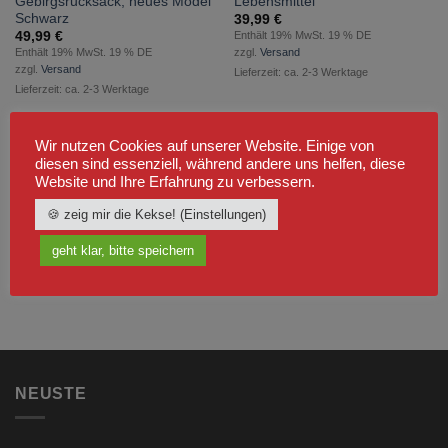
Gebirgsrucksack, neues Model
Lebensmittel
hinzufügen
hinzufügen
Schwarz
39,99
€
49,99
€
Enthält 19% MwSt. 19 % DE
Enthält 19% MwSt. 19 % DE
zzgl.
Versand
zzgl.
Versand
Lieferzeit: ca. 2-3 Werktage
Lieferzeit: ca. 2-3 Werktage
Wir nutzen Cookies auf unserer Website. Einige von
diesen sind essenziell, während andere uns helfen, diese
Website und Ihre Erfahrung zu verbessern.
🍪 zeig mir die Kekse! (Einstellungen)
geht klar, bitte speichern
NEUSTE