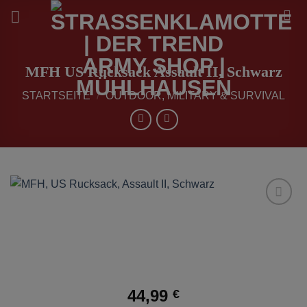
Zum
Inhalt
springen
MFH US Rucksack Assault II, Schwarz
STARTSEITE
/
OUTDOOR, MILITARY & SURVIVAL
zur
Wunschliste
hinzufügen
44,99
€