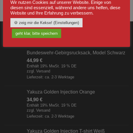
Wir nutzen Cookies auf unserer Website. Einige von
diesen sind essenziell, während andere uns helfen, diese
Website und Ihre Erfahrung zu verbessern.
🍪 zeig mir die Kekse! (Einstellungen)
geht klar, bitte speichern
NEUSTE
Bundeswehr-Gebirgsrucksack, Model Schwarz
44,99
€
Enthält 19% MwSt. 19 % DE
zzgl.
Versand
Lieferzeit: ca. 2-3 Werktage
Yakuza Golden Injection Orange
34,90
€
Enthält 19% MwSt. 19 % DE
zzgl.
Versand
Lieferzeit: ca. 2-3 Werktage
Yakuza Golden Injection T-shirt Weiß