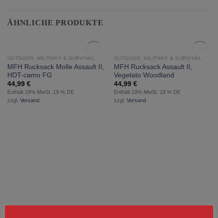
ÄHNLICHE PRODUKTE
NICHT VORRÄTIG
NICHT VORRÄTIG
OUTDOOR, MILITARY & SURVIVAL
OUTDOOR, MILITARY & SURVIVAL
zur
zur
MFH Rucksack Molle Assault II,
MFH Rucksack Assault II,
Wunschliste
Wunschliste
HDT-camo FG
Vegetato Woodland
hinzufügen
hinzufügen
44,99
€
44,99
€
Enthält 19% MwSt. 19 % DE
Enthält 19% MwSt. 19 % DE
zzgl.
Versand
zzgl.
Versand